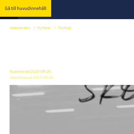
Gå till huvudinnehåll
Västsvenska
/
Nyheter
/
Tävling
Skolslaget -
Publicerad
2023-09-26
Uppdaterad 2023-09-26