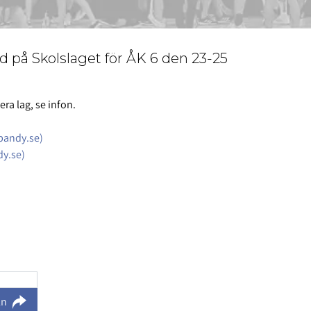
ed på Skolslaget för ÅK 6 den 23-25
era lag, se infon.
bandy.se)
dy.se)
ln