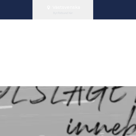
Västsvenska
Byt förbund här
 anmälan är öp