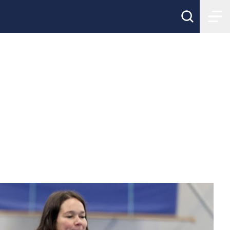
 verktyget
 hallklimat