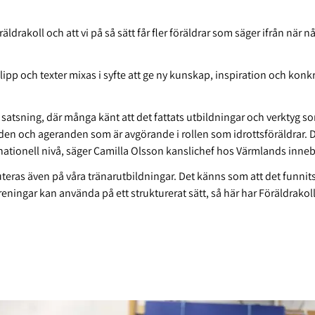
rakoll och att vi på så sätt får fler föräldrar som säger ifrån när 
klipp och texter mixas i syfte att ge ny kunskap, inspiration och konkr
 satsning, där många känt att det fattats utbildningar och verktyg s
nden och ageranden som är avgörande i rollen som idrottsföräldrar. 
 nationell nivå, säger Camilla Olsson kanslichef hos Värmlands inn
eras även på våra tränarutbildningar. Det känns som att det funnits
ingar kan använda på ett strukturerat sätt, så här har Föräldrakoll 