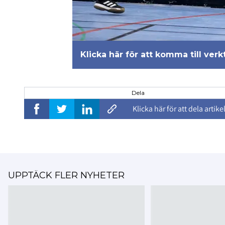
Klicka här för att komma till ver
Dela
Klicka här för att dela artike
UPPTÄCK FLER NYHETER