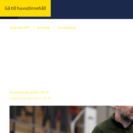
Gå till huvudinnehåll
Svenska IBF
/
Nyheter
/
Utveckling
Svensk Inneb
Föräldrakoll –
Publicerad
2024-10-17
Uppdaterad 2024-10-17