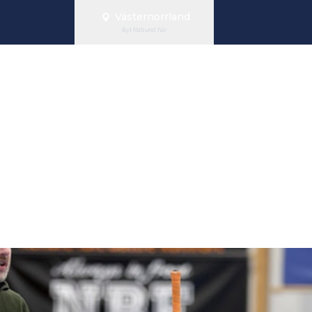
Västernorrland
Byt förbund här
andy lanserar
 för ett bättre