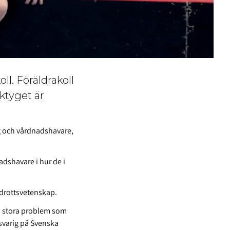
ll. Föräldrakoll
rktyget är
ig och vårdnadshavare,
adshavare i hur de i
idrottsvetenskap.
ika stora problem som
svarig på Svenska