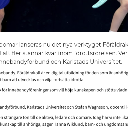
gdomar lanseras nu det nya verktyget Föräldrako
ll att fler stannar kvar inom idrottsrörelsen. Ve
nebandyförbund och Karlstads Universitet.
nnebandy. Föräldrakoll är en digital utbildning för den som är anhör
barn att utvecklas och vilja fortsätta idrotta.
lp för innebandyföreningar som vill höja kunskapen och stötta vårdn
andyförbund, Karlstads Universitet och Stefan Wagnsson, docent i 
en strängare ton till de aktiva, ledare och domare. Idag har vi inte l
h kunskap till anhöriga, säger Hanna Wiklund, barn- och ungdomsan