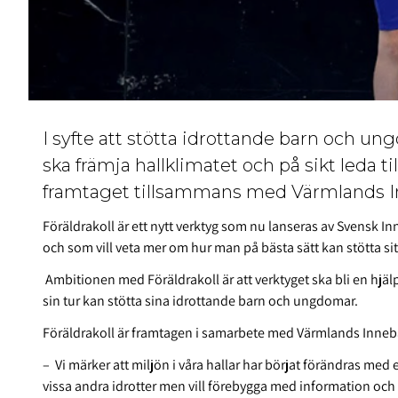
I syfte att stötta idrottande barn och un
ska främja hallklimatet och på sikt leda ti
framtaget tillsammans med Värmlands In
Föräldrakoll är ett nytt verktyg som nu lanseras av Svensk I
och som vill veta mer om hur man på bästa sätt kan stötta sitt 
Ambitionen med Föräldrakoll är att verktyget ska bli en hjä
sin tur kan stötta sina idrottande barn och ungdomar.
Föräldrakoll är framtagen i samarbete med Värmlands Inneb
– Vi märker att miljön i våra hallar har börjat förändras med 
vissa andra idrotter men vill förebygga med information oc