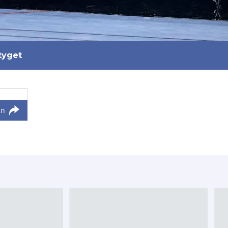
ktyget
ln