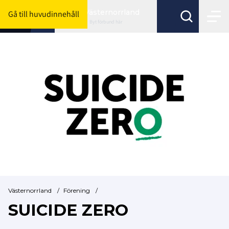
Västernorrland
Gå till huvudinnehåll
Byt förbund här
Västernorrland
/
Förening
/
SUICIDE ZERO