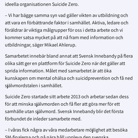
ideella organisationen Suicide Zero.
– Vi har bägge samma syn vad gäller vikten av utbildning och
att vara en förbättrande faktor i samhället. Aktiva, ledare och
föräldrar är viktiga målgrupper för oss i detta arbete och vi
kommer satsa mycket på att nå fram med information och
utbildningar, säger Mikael Ahlerup.
Samarbetet innebär bland annat att Svensk Innebandy på flera
olika sätt ger en plattform för Suicide Zero när det gäller att
sprida information. Målet med samarbetet är att öka
kunskapen om mental ohälsa och suicidprevention och få ned
självmordstalen i samhället.
Suicide Zero startade sitt arbete 2013 och arbetar sedan dess
för att minska självmorden och få fler att göra mer för ett
samhälle utan självmord. Svensk Innebandy blir det första
förbundet de inleder samarbete med.
– I våras fick några av våra medarbetare möjlighet att besöka
SM-finalerna och på nära håll uppleva den svenska