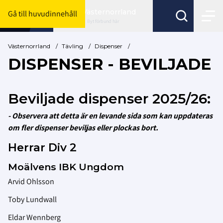
Västernorrland
Gå till huvudinnehåll
Byt förbund här
Västernorrland
/
Tävling
/
Dispenser
/
DISPENSER - BEVILJADE
Beviljade dispenser 2025/26:
- Observera att detta är en levande sida som kan uppdateras
om fler dispenser beviljas eller plockas bort.
Herrar Div 2
Moälvens IBK Ungdom
Arvid Ohlsson
Toby Lundwall
Eldar Wennberg