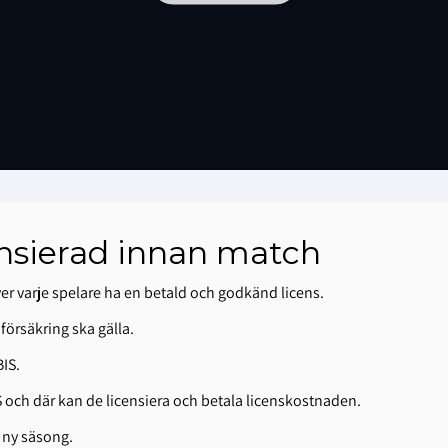
censierad innan match
er varje spelare ha en betald och godkänd licens.
försäkring ska gälla.
BIS.
S och där kan de licensiera och betala licenskostnaden.
e ny säsong.