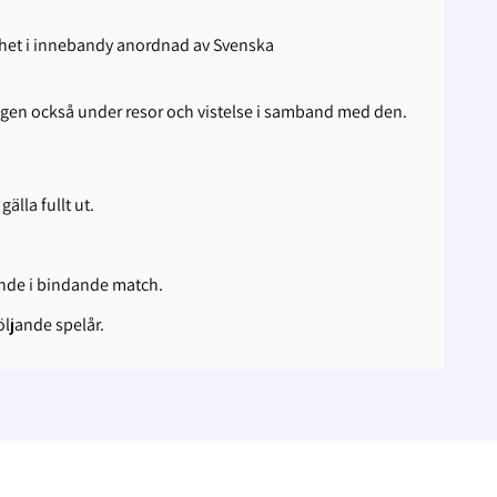
samhet i innebandy anordnad av Svenska
kringen också under resor och vistelse i samband med den.
älla fullt ut.
gande i bindande match.
följande spelår.