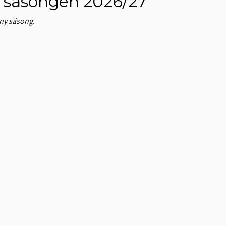
ör säsongen 2026/27
 ny säsong.