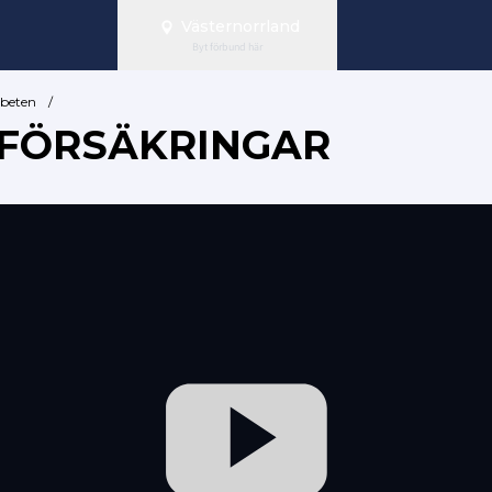
Västernorrland
Byt förbund här
rbeten
/
 FÖRSÄKRINGAR