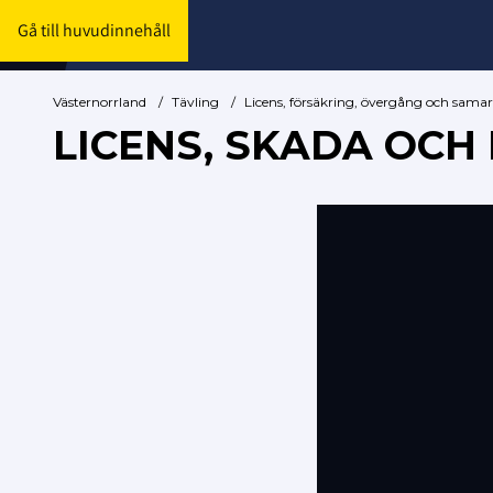
Gå till huvudinnehåll
Västernorrland
/
Tävling
/
Licens, försäkring, övergång och sama
LICENS, SKADA OCH