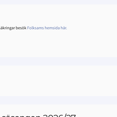
säkringar besök
Folksams hemsida här.