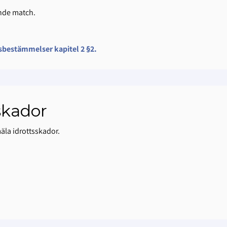
nde match.
gsbestämmelser kapitel 2 §2.
skador
mäla idrottsskador.