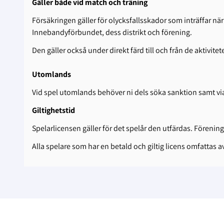
Gäller både vid match och träning
Försäkringen gäller för olycksfallsskador som inträffar n
Innebandyförbundet, dess distrikt och förening.
Den gäller också under direkt färd till och från de aktivi
Utomlands
Vid spel utomlands behöver ni dels söka sanktion samt via F
Giltighetstid
Spelarlicensen gäller för det spelår den utfärdas. Föreni
Alla spelare som har en betald och giltig licens omfattas av