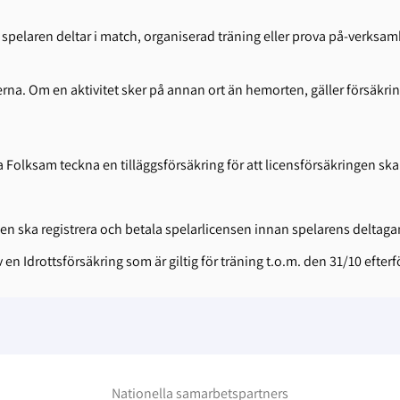
är spelaren deltar i match, organiserad träning eller prova på-verk
teterna. Om en aktivitet sker på annan ort än hemorten, gäller försä
olksam teckna en tilläggsförsäkring för att licensförsäkringen ska g
ngen ska registrera och betala spelarlicensen innan spelarens delta
 en Idrottsförsäkring som är giltig för träning t.o.m. den 31/10 efter
Nationella samarbetspartners