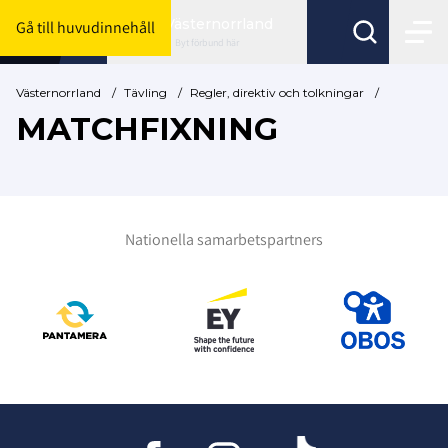
Västernorrland
Gå till huvudinnehåll
Byt förbund här
Västernorrland
/
Tävling
/
Regler, direktiv och tolkningar
/
MATCHFIXNING
Nationella samarbetspartners