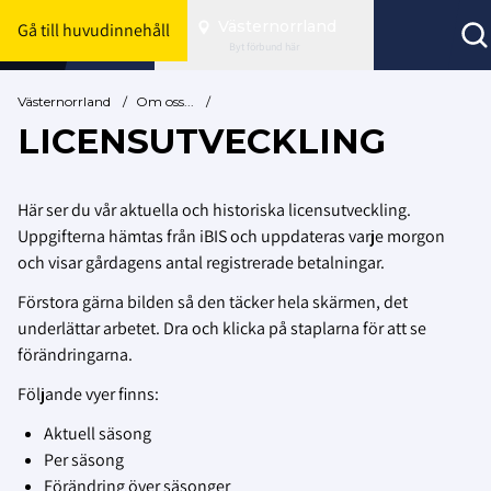
Västernorrland
Gå till huvudinnehåll
Byt förbund här
Västernorrland
/
Om oss...
/
LICENSUTVECKLING
Här ser du vår aktuella och historiska licensutveckling.
Uppgifterna hämtas från iBIS och uppdateras varje morgon
och visar gårdagens antal registrerade betalningar.
Förstora gärna bilden så den täcker hela skärmen, det
underlättar arbetet. Dra och klicka på staplarna för att se
förändringarna.
Följande vyer finns:
Aktuell säsong
Per säsong
Förändring över säsonger