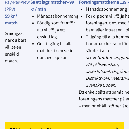
publiceras eller användas.
Pay‑Per‑View
Se ett lags matcher -
99
Föreningsmatcherna 129 k
(PPV)
kr / mån
Månadsabonnemang
4.
Respektera avslag utan förklaring
:
59 kr /
Månadsabonnemang
För dig som vill följa h
Vår utgångspunkt är, genom
match
För dig som framför
föreningen, t.ex. med f
föreningens samtyckte, att
allt vill följa ett
barn eller intressen i ol
Smidigast
lagen, domare och funktionärer
enskilt lag.
Tillgång till alla hemm
när du bara
har godkänt att matcher kan
Ger tillgång till alla
bortamatcher som för
vill se en
sändas på Svensk Innebandys
matcher i den serie
sänder i alla
enskild
officiella plattform Innebandy
där laget spelar.
serier
förutom ungdom
match.
Play.
SSL, Allsvenskan,
JAS‑slutspel, Ungdom
MEN… Om något lag, domare
Distrikts‑SM, Veteran
eller funktionär inte vill att
Svenska Cupen.
matchen livesänds eller spelas
Ett enkelt sätt att samla h
in, respektera deras beslut utan
föreningens matcher på ett
att kräva en förklaring, och
– mer innehåll, större värd
avbryt
sändningen/inspelningen.
5.
Följ föreningens ansvar
: