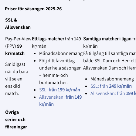
Equipment & tools to fasten the camera
Den tekniska lösningen kommer att
Skylta tydligt vid entrén att
Priser för säsongen 2025-26
vidareutvecklas löpande under hela
matchen kommer att
Phone/tablet/computer with network
SSL &
avtalsperioden samtidigt som
livesändas eller spelas in.
connection
Allsvenskan
användarfeedback kommer att samlas in
Påminn gärna publiken
för att göra anpassningar utifrån deras
muntligt via speakern om detta
Pay‑Per‑View
Ett lags matcher
från 149
Samtliga matcher i ligan
f
Läs mer om installationer här:
önskemål.
vid behov.
(PPV)
99
kr/mån
kr/mån
https://support.spiideo.com/en/collections/2673
kr/match
Månadsabonnemang
Få tillgång till samtliga ma
2.
spiideo-camera-systems-installations
Erbjud dolda platser för publiken
:
Följ ditt favoritlag
både SSL Dam och Herr ell
Smidigast
Tillhandahåll särskilda platser
Är du eller din klubb intresserade av att
under hela säsongen
Allsvenskan Dam och Herr
när du bara
där åskådare kan sitta utan att
skaffa en Spiideo? Följ länken nedan:
– hemma- och
vill se en
Månadsabonnemang
synas i livesändningen eller på
bortamatcher.
https://www.solidsport.com/en/products/spiideo
enskild
SSL: från
249 kr/mån
inspelningen.
SSL:
från 199 kr/mån
automated-live-broadcast-and-analysis-
match.
Allsvenskan: från
199 
Allsvenskan:
från 149
3.
for-games-and-practices/
Informera om var materialet används
:
kr/mån
Informera lagen, domarna och
Övriga
funktionärerna om var
serier och
livesändningen ska visas eller
föreningar
var inspelningen kommer att