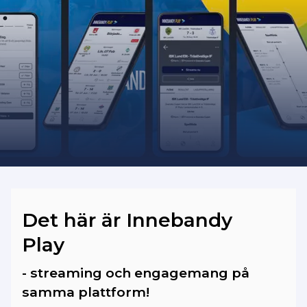
Bilder och videoklipp från matcherna
som spelades fram till säsongen 2025/26
har vi dessvärre ingen möjlighet att
importera in på vår plattform.
Det här är Innebandy
Play
- streaming och engagemang på
samma plattform!