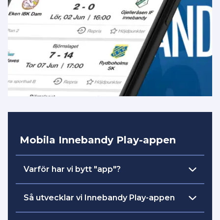
Mobila Innebandy Play-appen
Varför har vi bytt "app"?
skapa
Vår intention och målsättning är att
Så utvecklar vi Innebandy Play-appen
en plattform
där all streaming och
engagemang är samlad på ett ställe. Det