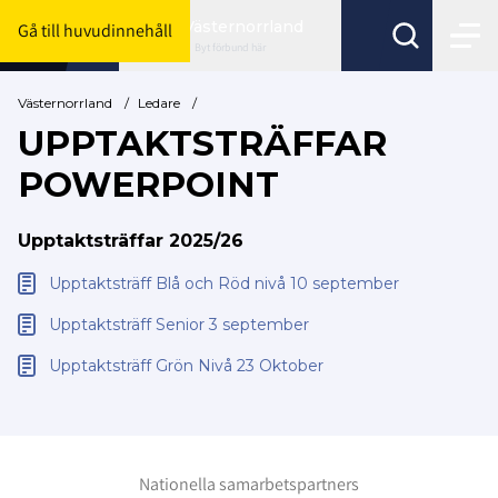
Västernorrland
Gå till huvudinnehåll
Byt förbund här
Västernorrland
/
Ledare
/
UPPTAKTSTRÄFFAR
POWERPOINT
Upptaktsträffar 2025/26
Upptaktsträff Blå och Röd nivå 10 september
Upptaktsträff Senior 3 september
Upptaktsträff Grön Nivå 23 Oktober
Nationella samarbetspartners