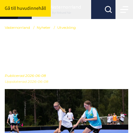
Västernorrland
Gå till huvudinnehåll
Byt förbund här
Västernorrland
/
Nyheter
/
Utveckling
Sista anmälningsdag till
Summercamp 2026 +
nyheter!
Publicerad
2026-06-08
Uppdaterad 2026-06-08