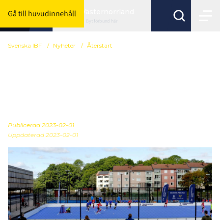
Västernorrland
Gå till huvudinnehåll
Byt förbund här
Svenska IBF
/
Nyheter
/
Återstart
Nu är ansökan för
Folksportens Arena
öppen!
Publicerad
2023-02-01
Uppdaterad 2023-02-01