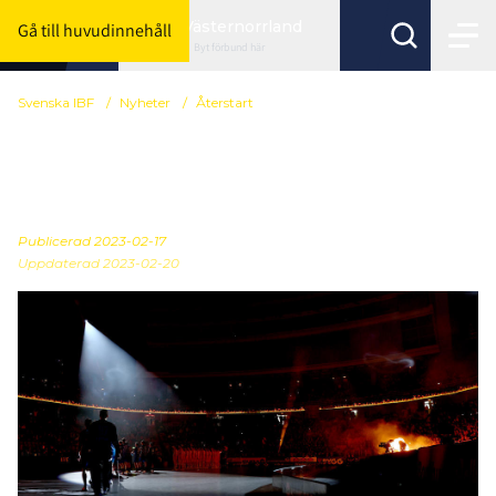
Västernorrland
Gå till huvudinnehåll
Byt förbund här
Svenska IBF
/
Nyheter
/
Återstart
Utveckla er förening och
gå på SM-finalerna
Publicerad
2023-02-17
Uppdaterad 2023-02-20