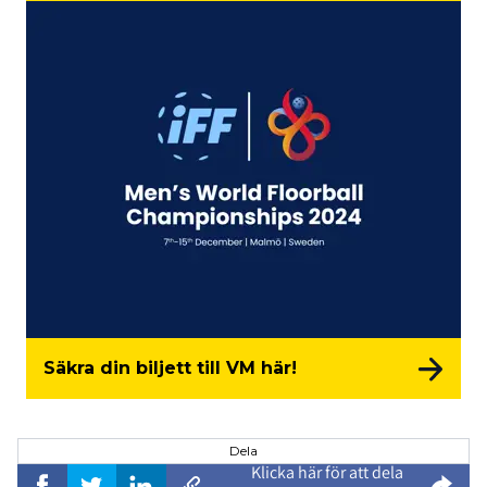
Säkra din biljett till VM här!
Dela
Klicka här för att dela