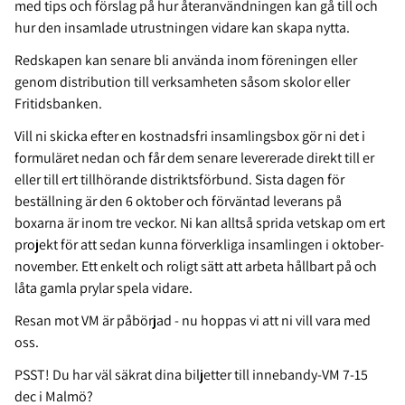
med tips och förslag på hur återanvändningen kan gå till och
hur den insamlade utrustningen vidare kan skapa nytta.
Redskapen kan senare bli använda inom föreningen eller
genom distribution till verksamheten såsom skolor eller
Fritidsbanken.
Vill ni skicka efter en kostnadsfri insamlingsbox gör ni det i
formuläret nedan och får dem senare levererade direkt till er
eller till ert tillhörande distriktsförbund. Sista dagen för
beställning är den 6 oktober och förväntad leverans på
boxarna är inom tre veckor. Ni kan alltså sprida vetskap om ert
projekt för att sedan kunna förverkliga insamlingen i oktober-
november. Ett enkelt och roligt sätt att arbeta hållbart på och
låta gamla prylar spela vidare.
Resan mot VM är påbörjad - nu hoppas vi att ni vill vara med
oss.
PSST! Du har väl säkrat dina biljetter till innebandy-VM 7-15
dec i Malmö?