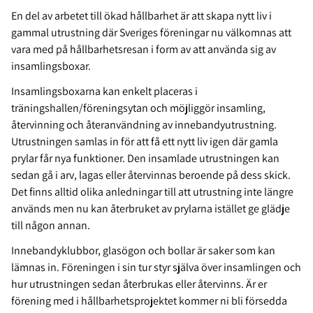
En del av arbetet till ökad hållbarhet är att skapa nytt liv i
gammal utrustning där Sveriges föreningar nu välkomnas att
vara med på hållbarhetsresan i form av att använda sig av
insamlingsboxar.
Insamlingsboxarna kan enkelt placeras i
träningshallen/föreningsytan och möjliggör insamling,
återvinning och återanvändning av innebandyutrustning.
Utrustningen samlas in för att få ett nytt liv igen där gamla
prylar får nya funktioner. Den insamlade utrustningen kan
sedan gå i arv, lagas eller återvinnas beroende på dess skick.
Det finns alltid olika anledningar till att utrustning inte längre
används men nu kan återbruket av prylarna istället ge glädje
till någon annan.
Innebandyklubbor, glasögon och bollar är saker som kan
lämnas in. Föreningen i sin tur styr själva över insamlingen och
hur utrustningen sedan återbrukas eller återvinns. Är er
förening med i hållbarhetsprojektet kommer ni bli försedda