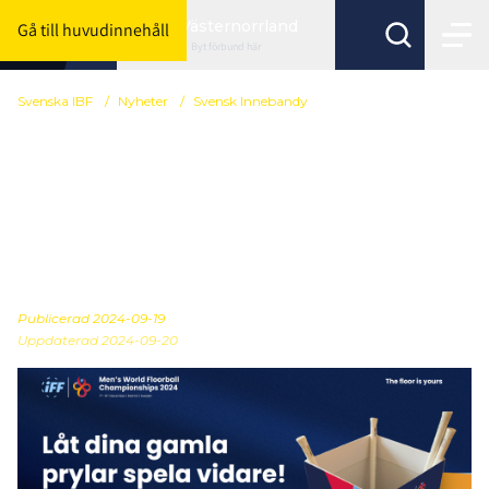
Västernorrland
Gå till huvudinnehåll
Byt förbund här
Svenska IBF
/
Nyheter
/
Svensk Innebandy
Insamlingsboxar för
Sveriges föreningar -
anslut er till
hållbarhetsarbetet
Publicerad
2024-09-19
Uppdaterad 2024-09-20