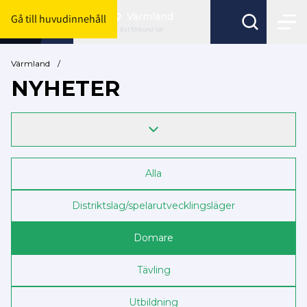
Värmland
Gå till huvudinnehåll
Byt förbund här
Värmland
/
NYHETER
Alla
Distriktslag/spelarutvecklingsläger
Domare
Tävling
Utbildning