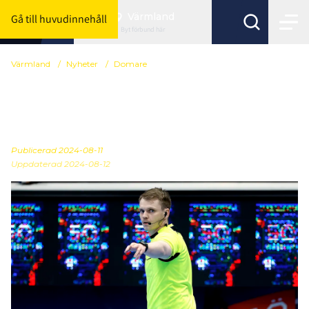
Värmland
Gå till huvudinnehåll
Byt förbund här
Värmland
/
Nyheter
/
Domare
Nu söker vi seniorspelare
som vill bli domare!
Publicerad
2024-08-11
Uppdaterad 2024-08-12