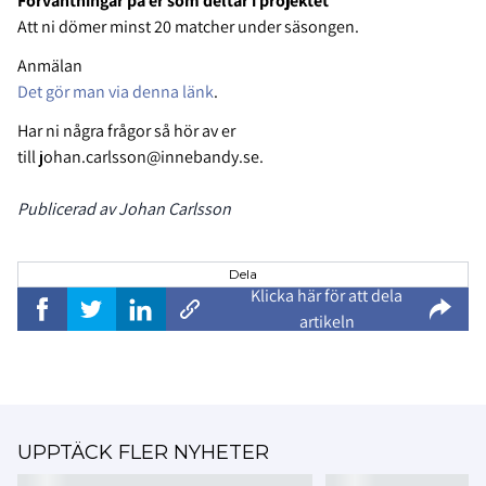
Förväntningar på er som deltar i projektet
Att ni dömer minst 20 matcher under säsongen.
Anmälan
Det gör man via denna länk
.
Har ni några frågor så hör av er
till
johan.carlsson@innebandy.se
.
Publicerad av Johan Carlsson
Dela
Klicka här för att dela
artikeln
UPPTÄCK FLER NYHETER