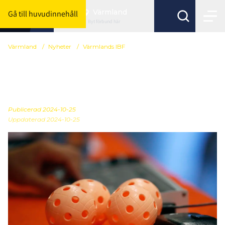
Värmland
Gå till huvudinnehåll
Byt förbund här
Värmland
/
Nyheter
/
Värmlands IBF
Öppettider på kansliet
under vecka 44
Publicerad
2024-10-25
Uppdaterad 2024-10-25