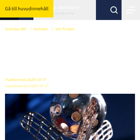
Värmland
Gå till huvudinnehåll
Byt förbund här
Svenska IBF
/
Nyheter
/
SM-finalen
100 dagar kvar till SM-
finalen – närmre än
någonsin
Publicerad
2025-01-17
Uppdaterad 2025-01-21