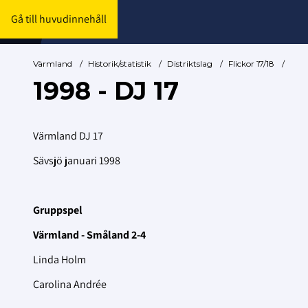
Gå till huvudinnehåll
Värmland
/
Historik/statistik
/
Distriktslag
/
Flickor 17/18
/
1998 - DJ 17
Värmland DJ 17
Sävsjö januari 1998
Gruppspel
Värmland - Småland 2-4
Linda Holm
Carolina Andrée