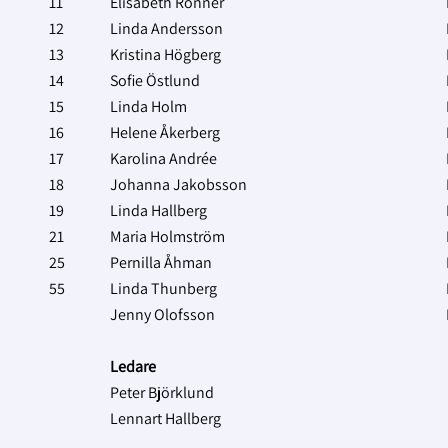
11
Elisabeth Ronner
12
Linda Andersson
13
Kristina Högberg
14
Sofie Östlund
15
Linda Holm
16
Helene Åkerberg
17
Karolina Andrée
18
Johanna Jakobsson
19
Linda Hallberg
21
Maria Holmström
25
Pernilla Åhman
55
Linda Thunberg
Jenny Olofsson
Ledare
Peter Björklund
Lennart Hallberg