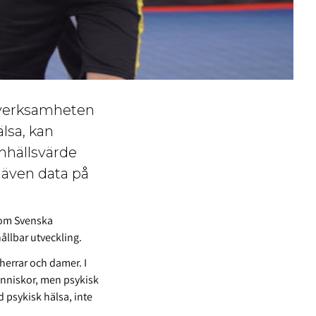
 verksamheten
älsa, kan
mhällsvärde
s även data på
 som Svenska
ållbar utveckling.
herrar och damer. I
änniskor, men psykisk
 psykisk hälsa, inte