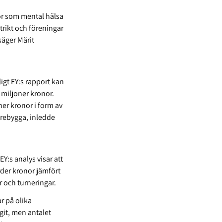
gor som mental hälsa
trikt och föreningar
säger Märit
igt EY:s rapport kan
 miljoner kronor.
ner kronor i form av
örebygga, inledde
Y:s analys visar att
rder kronor jämfört
r och turneringar.
r på olika
agit, men antalet