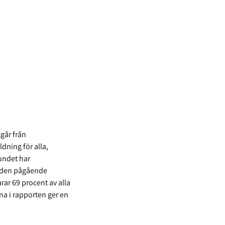
går från
dning för alla,
undet har
r den pågående
ar 69 procent av alla
na i rapporten ger en