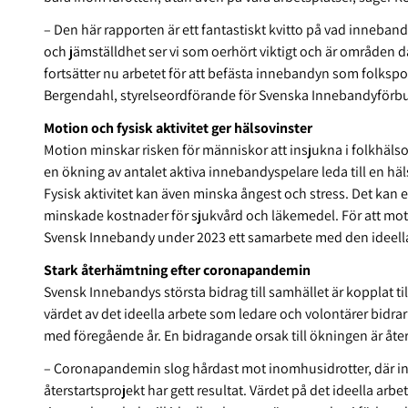
– Den här rapporten är ett fantastiskt kvitto på vad inneband
och jämställdhet ser vi som oerhört viktigt och är områden 
fortsätter nu arbetet för att befästa innebandyn som folkspor
Bergendahl, styrelseordförande för Svenska Innebandyförb
Motion och fysisk aktivitet ger hälsovinster
Motion minskar risken för människor att insjukna i folkhäl
en ökning av antalet aktiva innebandyspelare leda till en h
Fysisk aktivitet kan även minska ångest och stress. Det kan e
minskade kostnader för sjukvård och läkemedel. För att mot
Svensk Innebandy under 2023 ett samarbete med den ideella
Stark återhämtning efter coronapandemin
Svensk Innebandys största bidrag till samhället är kopplat ti
värdet av det ideella arbete som ledare och volontärer bidrar
med föregående år. En bidragande orsak till ökningen är å
– Coronapandemin slog hårdast mot inomhusidrotter, där i
återstartsprojekt har gett resultat. Värdet på det ideella arbe