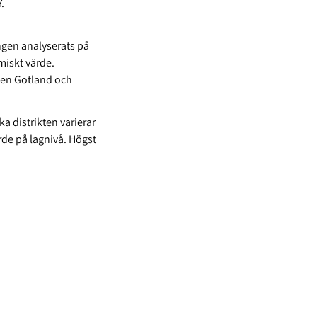
Y.
ången analyserats på
miskt värde.
kten Gotland och
ka distrikten varierar
rde på lagnivå. Högst