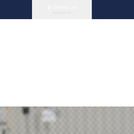
Örebro Län
Byt förbund här
andy skapar s
er kronor