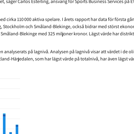
et, säger Carlos Esterling, ansvarig för Sports Business Services på E
d cirka 110 000 aktiva spelare. I årets rapport har data för första g
a lag, Stockholm och Småland-Blekinge, också bidrar med störst ekono
t Småland-Blekinge med 325 miljoner kronor. Lägst värde har distri
 analyserats på lagnivå. Analysen på lagnivå visar att värdet i de oli
and-Härjedalen, som har lägst värde på totalnivå, har även lägst vä