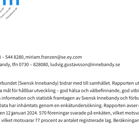
73 – 544 8280, miriam.franzen@se.ey.com
bandy, tfn 0730 – 828080, ludvig.gustavsson@innebandy.se
rbundet (Svensk Innebandy) bidrar med till samhället. Rapporten ut
mål för hållbar utveckling – god hälsa och välbefinnande, god utbil
 information och statistik framtagen av Svensk Innebandy och förb
ag. Data har inhämtats genom en enkätundersökning. Rapporten avse
12 januari 2024. 570 föreningar svarade på enkäten, vilket motsvar
 vilket motsvarar 77 procent av antalet registrerade lag. Beräkningar