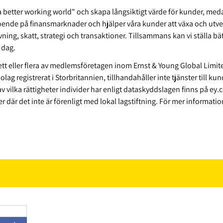
ng a better working world" och skapa långsiktigt värde för kunder, me
troende på finansmarknader och hjälper våra kunder att växa och utve
ng, skatt, strategi och transaktioner. Tillsammans kan vi ställa bättr
i dag.
 ett eller flera av medlemsföretagen inom Ernst & Young Global Limit
olag registrerat i Storbritannien, tillhandahåller inte tjänster till k
vilka rättigheter individer har enligt dataskyddslagen finns på ey.
r där det inte är förenligt med lokal lagstiftning. För mer informati