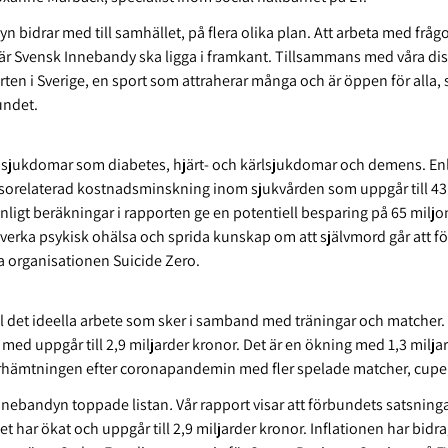
yn bidrar med till samhället, på flera olika plan. Att arbeta med frå
där Svensk Innebandy ska ligga i framkant. Tillsammans med våra dis
ten i Sverige, en sport som attraherar många och är öppen för alla, 
undet.
sosjukdomar som diabetes, hjärt- och kärlsjukdomar och demens. Enl
älsorelaterad kostnadsminskning inom sjukvården som uppgår till 43
nligt beräkningar i rapporten ge en potentiell besparing på 65 miljo
verka psykisk ohälsa och sprida kunskap om att självmord går att f
 organisationen Suicide Zero.
ll det ideella arbete som sker i samband med träningar och matcher. E
 med uppgår till 2,9 miljarder kronor. Det är en ökning med 1,3 milja
terhämtningen efter coronapandemin med fler spelade matcher, cupe
nnebandyn toppade listan
.
Vår rapport visar att förbundets satsninga
tet har ökat och uppgår till 2,9 miljarder kronor. Inflationen har bidr