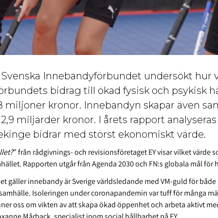
 av Svenska Innebandyförbundet undersökt hur
förbundets bidrag till ökad fysisk och psykisk h
8 miljoner kronor. Innebandyn skapar även sa
2,9 miljarder kronor. I årets rapport analysera
ekinge bidrar med störst ekonomiskt värde.
llet?
” från rådgivnings- och revisionsföretaget EY visar vilket värde
ället. Rapporten utgår från Agenda 2030 och FN:s globala mål för h
det gäller innebandy är Sverige världsledande med VM-guld för både 
 samhälle. Isoleringen under coronapandemin var tuff för många m
ner oss om vikten av att skapa ökad öppenhet och arbeta aktivt med
oxanne Mårback, specialist inom social hållbarhet på EY.