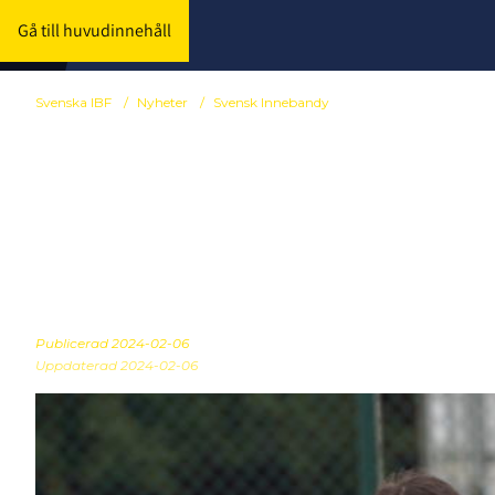
Gå till huvudinnehåll
Svenska IBF
/
Nyheter
/
Svensk Innebandy
Svensk Inneb
för 3 miljard
Publicerad
2024-02-06
Uppdaterad 2024-02-06