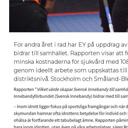
För andra året i rad har EY på uppdrag
bidrar till samhället. Rapporten visar att 
minska kostnaderna för sjukvård med 10
genom ideellt arbete som uppskattas till 
distriktsnivå. Stockholm och Småland-Bl
Rapporten ”
Vilket värde skapar Svensk Innebandy till samhä
Innebandyförbundet (Svensk Innebandy) bidrar med till samh
– Inom idrott ligger fokus på sportsliga framgångar och när 
skymundan hamnar ofta idrottens betydelse för individ och
ohälsa är fortfarande ett tabubelagt ämne. Rapporten påmin
bara inom idrotten, utan även på våra arbetsplatser, säger R