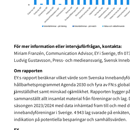
För mer information eller intervjuförfrågan, kontakta:
Miriam Franzén, Communication Advisor, EY i Sverige, tfn 0
Ludvig Gustavsson, Press- och medieansvarig, Svensk Inne
Om rapporten
EY:s rapport beräknar vilket värde som Svenska Innebandyfö
hållbarhetsprogrammet Agenda 2030 och fyra av FN:s globala 
jämställdhet samt minskad ojämlikhet. Rapporten bygger på
sammanställt allt insamlat material från föreningar och l
säsongen 2023/2024 med data inhämtad fram till och med den 
innebandyföreningar i Sverige. 4 943 lag svarade på enkäten,
indikation på potentiella besparingar och samhällsvärden.
EY