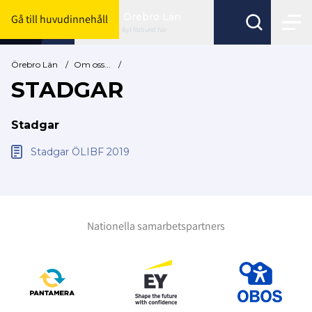
Örebro Län
Gå till huvudinnehåll
Byt förbund här
Örebro Län
/
Om oss...
/
STADGAR
Stadgar
Stadgar ÖLIBF 2019
Nationella samarbetspartners