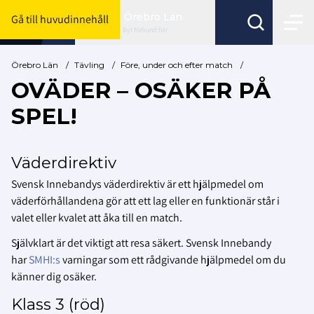
Örebro Län
Gå till huvudinnehåll
Byt förbund här
Örebro Län
/
Tävling
/
Före, under och efter match
/
OVÄDER – OSÄKER PÅ
SPEL!
Väderdirektiv
Svensk Innebandys väderdirektiv är ett hjälpmedel om
väderförhållandena gör att ett lag eller en funktionär står i
valet eller kvalet att åka till en match.
Självklart är det viktigt att resa säkert. Svensk Innebandy
har
SMHI:s
varningar som ett rådgivande hjälpmedel om du
känner dig osäker.
Klass 3 (röd)