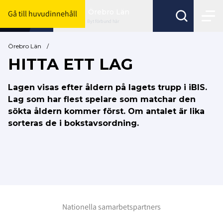
Örebro Län
Gå till huvudinnehåll
Byt förbund här
Örebro Län
/
HITTA ETT LAG
Lagen visas efter åldern på lagets trupp i iBIS.
Lag som har flest spelare som matchar den
sökta åldern kommer först. Om antalet är lika
sorteras de i bokstavsordning.
Nationella samarbetspartners