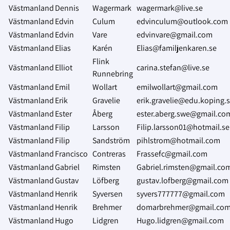
Västmanland
Dennis
Wagermark
wagermark@live.se
Västmanland
Edvin
Culum
edvinculum@outlook.com
Västmanland
Edvin
Vare
edvinvare@gmail.com
Västmanland
Elias
Karén
Elias@familjenkaren.se
Flink
Västmanland
Elliot
carina.stefan@live.se
Runnebring
Västmanland
Emil
Wollart
emilwollart@gmail.com
Västmanland
Erik
Gravelie
erik.gravelie@edu.koping.
Västmanland
Ester
Åberg
ester.aberg.swe@gmail.co
Västmanland
Filip
Larsson
Filip.larsson01@hotmail.se
Västmanland
Filip
Sandström
pihlstrom@hotmail.com
Västmanland
Francisco
Contreras
Frassefc@gmail.com
Västmanland
Gabriel
Rimsten
Gabriel.rimsten@gmail.co
Västmanland
Gustav
Löfberg
gustav.lofberg@gmail.com
Västmanland
Henrik
Syversen
syvers777777@gmail.com
Västmanland
Henrik
Brehmer
domarbrehmer@gmail.co
Västmanland
Hugo
Lidgren
Hugo.lidgren@gmail.com