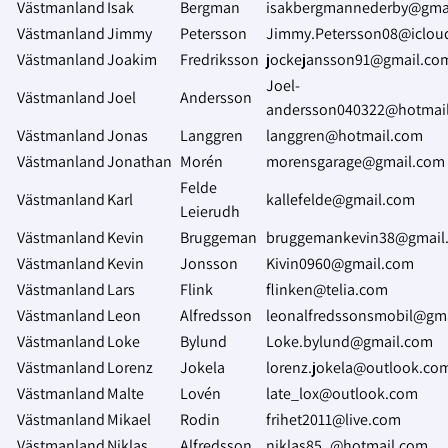
Västmanland
Isak
Bergman
isakbergmannederby@gma
Västmanland
Jimmy
Petersson
Jimmy.Petersson08@iclo
Västmanland
Joakim
Fredriksson
jockejansson91@gmail.co
Joel-
Västmanland
Joel
Andersson
andersson040322@hotmai
Västmanland
Jonas
Langgren
langgren@hotmail.com
Västmanland
Jonathan
Morén
morensgarage@gmail.com
Felde
Västmanland
Karl
kallefelde@gmail.com
Leierudh
Västmanland
Kevin
Bruggeman
bruggemankevin38@gmail
Västmanland
Kevin
Jonsson
Kivin0960@gmail.com
Västmanland
Lars
Flink
flinken@telia.com
Västmanland
Leon
Alfredsson
leonalfredssonsmobil@gm
Västmanland
Loke
Bylund
Loke.bylund@gmail.com
Västmanland
Lorenz
Jokela
lorenz.jokela@outlook.co
Västmanland
Malte
Lovén
late_lox@outlook.com
Västmanland
Mikael
Rodin
frihet2011@live.com
Västmanland
Niklas
Alfredsson
niklas85_@hotmail.com