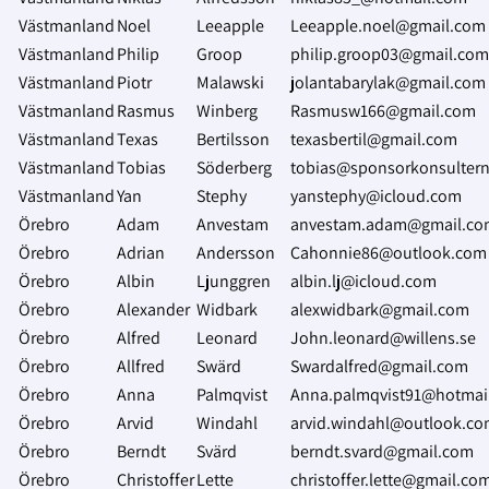
Västmanland
Noel
Leeapple
Leeapple.noel@gmail.com
Västmanland
Philip
Groop
philip.groop03@gmail.com
Västmanland
Piotr
Malawski
jolantabarylak@gmail.com
Västmanland
Rasmus
Winberg
Rasmusw166@gmail.com
Västmanland
Texas
Bertilsson
texasbertil@gmail.com
Västmanland
Tobias
Söderberg
tobias@sponsorkonsultern
Västmanland
Yan
Stephy
yanstephy@icloud.com
Örebro
Adam
Anvestam
anvestam.adam@gmail.co
Örebro
Adrian
Andersson
Cahonnie86@outlook.com
Örebro
Albin
Ljunggren
albin.lj@icloud.com
Örebro
Alexander
Widbark
alexwidbark@gmail.com
Örebro
Alfred
Leonard
John.leonard@willens.se
Örebro
Allfred
Swärd
Swardalfred@gmail.com
Örebro
Anna
Palmqvist
Anna.palmqvist91@hotmai
Örebro
Arvid
Windahl
arvid.windahl@outlook.c
Örebro
Berndt
Svärd
berndt.svard@gmail.com
Örebro
Christoffer
Lette
christoffer.lette@gmail.co