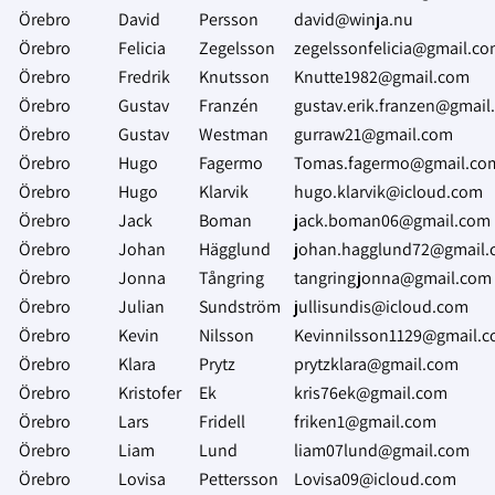
Örebro
David
Persson
david@winja.nu
Örebro
Felicia
Zegelsson
zegelssonfelicia@gmail.c
Örebro
Fredrik
Knutsson
Knutte1982@gmail.com
Örebro
Gustav
Franzén
gustav.erik.franzen@gmail
Örebro
Gustav
Westman
gurraw21@gmail.com
Örebro
Hugo
Fagermo
Tomas.fagermo@gmail.co
Örebro
Hugo
Klarvik
hugo.klarvik@icloud.com
Örebro
Jack
Boman
jack.boman06@gmail.com
Örebro
Johan
Hägglund
johan.hagglund72@gmail
Örebro
Jonna
Tångring
tangringjonna@gmail.com
Örebro
Julian
Sundström
jullisundis@icloud.com
Örebro
Kevin
Nilsson
Kevinnilsson1129@gmail.
Örebro
Klara
Prytz
prytzklara@gmail.com
Örebro
Kristofer
Ek
kris76ek@gmail.com
Örebro
Lars
Fridell
friken1@gmail.com
Örebro
Liam
Lund
liam07lund@gmail.com
Örebro
Lovisa
Pettersson
Lovisa09@icloud.com