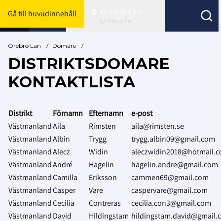
Örebro Län
Gå till huvudinnehåll
Byt förbund här
Örebro Län
/
Domare
/
DISTRIKTSDOMARE
KONTAKTLISTA
Distrikt
Förnamn
Efternamn
e-post
Västmanland
Aila
Rimsten
aila@rimsten.se
Västmanland
Albin
Trygg
trygg.albin09@gmail.com
Västmanland
Alecz
Widin
aleczwidin2018@hotmail.
Västmanland
André
Hagelin
hagelin.andre@gmail.com
Västmanland
Camilla
Eriksson
cammen69@gmail.com
Västmanland
Casper
Vare
caspervare@gmail.com
Västmanland
Cecilia
Contreras
cecilia.con3@gmail.com
Västmanland
David
Hildingstam
hildingstam.david@gmail.