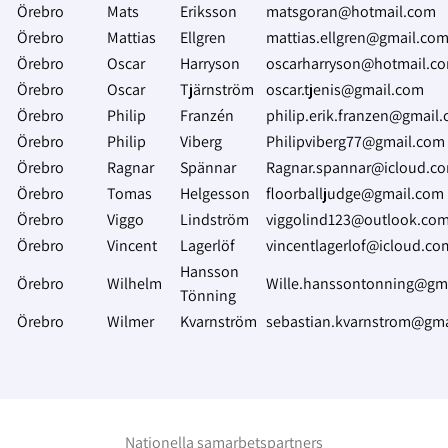
Örebro
Mats
Eriksson
matsgoran@hotmail.com
Örebro
Mattias
Ellgren
mattias.ellgren@gmail.co
Örebro
Oscar
Harryson
oscarharryson@hotmail.c
Örebro
Oscar
Tjärnström
oscar.tjenis@gmail.com
Örebro
Philip
Franzén
philip.erik.franzen@gmail
Örebro
Philip
Viberg
Philipviberg77@gmail.com
Örebro
Ragnar
Spännar
Ragnar.spannar@icloud.c
Örebro
Tomas
Helgesson
floorballjudge@gmail.com
Örebro
Viggo
Lindström
viggolind123@outlook.co
Örebro
Vincent
Lagerlöf
vincentlagerlof@icloud.co
Hansson
Örebro
Wilhelm
Wille.hanssontonning@gm
Tönning
Örebro
Wilmer
Kvarnström
sebastian.kvarnstrom@gm
Nationella samarbetspartners