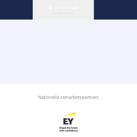
Örebro Län
Byt förbund här
Nationella samarbetspartners