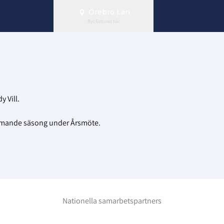
Örebro Län
Byt förbund här
 Vill.
ommande säsong under Årsmöte.
Nationella samarbetspartners