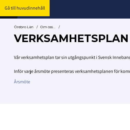
Gå till huvudinnehåll
Örebro Län
/
Om oss...
/
VERKSAMHETSPLAN
Vår verksamhetsplan tar sin utgångspunkt i Svensk Innebandy
Inför varje årsmöte presenteras verksamhetsplanen för k
Årsmöte