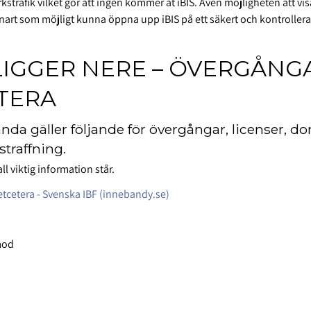
kstrafik vilket gör att ingen kommer åt iBIS. Även möjligheten att vis
nart som möjligt kunna öppna upp iBIS på ett säkert och kontrollerat
LIGGER NERE – ÖVERGÅNG
TERA
nda gäller följande för övergångar, licenser, do
straffning.
l viktig information står.
 etcetera - Svenska IBF (innebandy.se)
amod