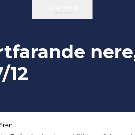
Gävleborg
Byt förbund här
ortfarande nere
/12
tören.