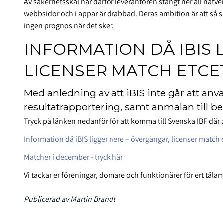
Av säkerhetsskäl har därför leverantören stängt ner all nätver
webbsidor och i appar är drabbad. Deras ambition är att så s
ingen prognos när det sker.
INFORMATION DÅ IBIS 
LICENSER MATCH ETCE
Med anledning av att iBIS inte går att anvä
resultatrapportering, samt anmälan till be
Tryck på länken nedanför för att komma till Svenska IBF där al
Information då iBIS ligger nere – övergångar, licenser match
Matcher i december - tryck här
Vi tackar er föreningar, domare och funktionärer för ert tål
Publicerad av Martin Brandt