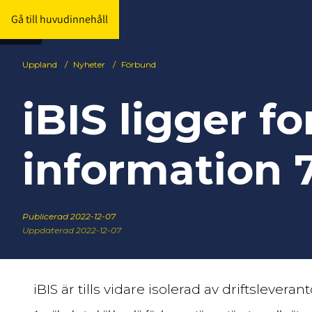
Gå till huvudinnehåll
Uppland
/
Nyheter
/
Förbund
iBIS ligger f
information 7
Publicerad
2022-12-07
Uppdaterad 2022-12-07
iBIS är tills vidare isolerad av driftsleveran