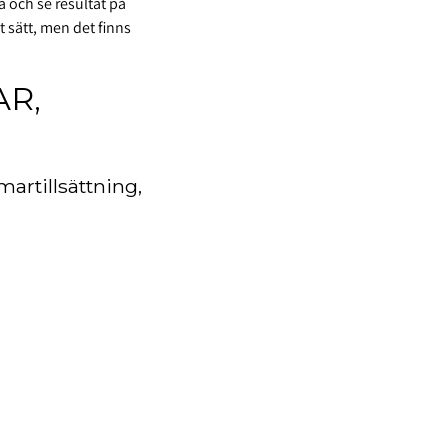
a och se resultat på
 sätt, men det finns
AR,
martillsättning,