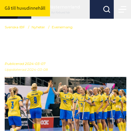
Västernorrland
Gå till huvudinnehåll
Byt förbund här
Svenska IBF
/
Nyheter
/
Evenemang
Sverige arrangerar EM
2026 i Göteborg
Publicerad
2024-03-07
Uppdaterad 2024-03-08