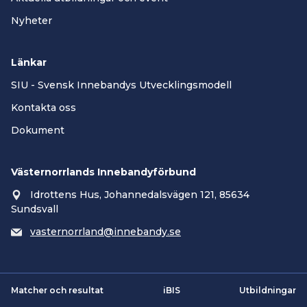
Nyheter
Länkar
SIU - Svensk Innebandys Utvecklingsmodell
Kontakta oss
Dokument
Västernorrlands Innebandyförbund
Idrottens Hus, Johannedalsvägen 121, 85634
Sundsvall
vasternorrland@innebandy.se
Matcher och resultat
iBIS
Utbildningar
Smartsvar AI