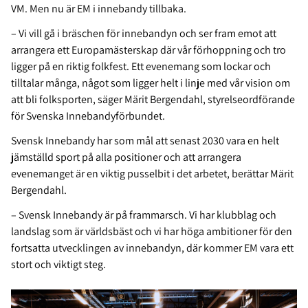
VM. Men nu är EM i innebandy tillbaka.
– Vi vill gå i bräschen för innebandyn och ser fram emot att
arrangera ett Europamästerskap där vår förhoppning och tro
ligger på en riktig folkfest. Ett evenemang som lockar och
tilltalar många, något som ligger helt i linje med vår vision om
att bli folksporten, säger Märit Bergendahl, styrelseordförande
för Svenska Innebandyförbundet.
Svensk Innebandy har som mål att senast 2030 vara en helt
jämställd sport på alla positioner och att arrangera
evenemanget är en viktig pusselbit i det arbetet, berättar Märit
Bergendahl.
– Svensk Innebandy är på frammarsch. Vi har klubblag och
landslag som är världsbäst och vi har höga ambitioner för den
fortsatta utvecklingen av innebandyn, där kommer EM vara ett
stort och viktigt steg.