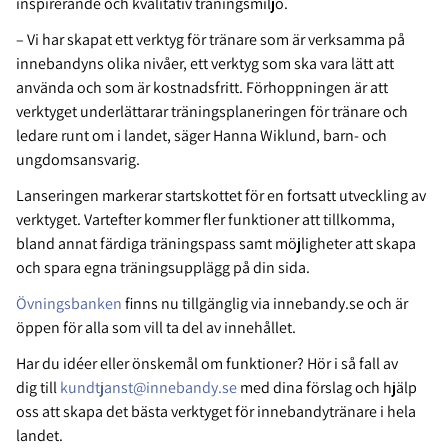
inspirerande och kvalitativ träningsmiljö.
– Vi har skapat ett verktyg för tränare som är verksamma på
innebandyns olika nivåer, ett verktyg som ska vara lätt att
använda och som är kostnadsfritt. Förhoppningen är att
verktyget underlättarar träningsplaneringen för tränare och
ledare runt om i landet, säger Hanna Wiklund, barn- och
ungdomsansvarig.
Lanseringen markerar startskottet för en fortsatt utveckling av
verktyget. Vartefter kommer fler funktioner att tillkomma,
bland annat färdiga träningspass samt möjligheter att skapa
och spara egna träningsupplägg på din sida.
Övningsbanken
finns nu tillgänglig via innebandy.se och är
öppen för alla som vill ta del av innehållet.
Har du idéer eller önskemål om funktioner? Hör i så fall av
dig
till
kundtjanst@innebandy.se
med dina förslag och hjälp
oss att skapa det bästa verktyget för innebandytränare i hela
landet.