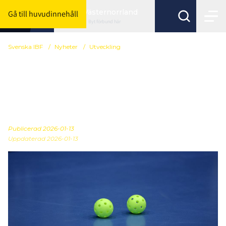
Västernorrland
Gå till huvudinnehåll
Byt förbund här
Svenska IBF
/
Nyheter
/
Utveckling
Nu lanseras
övningsbanken – hitta
färdiga övningar
Publicerad
2026-01-13
Uppdaterad 2026-01-13