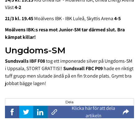
Väst
4-2
21/3 kl. 19.45
Moälvens IBK - IBK Luleå, Skyttis Arena
4-5
Moälvens IBK:s resa mot Junior-SM tar därmed slut. Bra
kämpat killar!
Ungdoms-SM
Sundsvalls IBF F08
tog ett imponerade silver på Ungdoms-SM
i Uppsala, STORT GRATTIS!!
Sundsvall FBC P09
hade en riktigt
tuff grupp men slutade ändå på en fin 9:onde plats. Grymt bra
jobbat bägge lagen!
Dela
Klicka här för att dela
artikeln