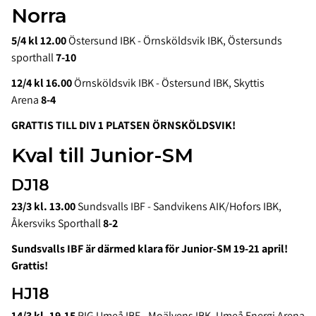
Norra
5/4 kl 12.00
Östersund IBK - Örnsköldsvik IBK, Östersunds
sporthall
7-10
12/4 kl 16.00
Örnsköldsvik IBK - Östersund IBK, Skyttis
Arena
8-4
GRATTIS TILL DIV 1 PLATSEN ÖRNSKÖLDSVIK!
Kval till Junior-SM
DJ18
23/3 kl. 13.00
Sundsvalls IBF - Sandvikens AIK/Hofors IBK,
Åkersviks Sporthall
8-2
Sundsvalls IBF är därmed klara för Junior-SM 19-21 april!
Grattis!
HJ18
14/3 kl. 19.15
RIG Umeå IBF - Moälvens IBK, Umeå Energi Arena