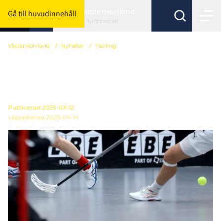
Västernorrland
Gå till huvudinnehåll
Byt förbund här
Västernorrland
/
Nyheter
/
Tävling
Kvalspel (uppdateras
löpande)
Publicerad
2025-03-12
Uppdaterad 2025-04-14