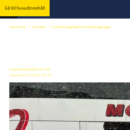
Gå till huvudinnehåll
Värmland
/
Nyheter
/
Distriktslag/Spelarutvecklingsläger
Zonträff för 
Publicerad
2023-04-05
Uppdaterad 2023-04-05