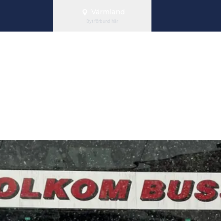
Värmland
Byt förbund här
flickor födda 2