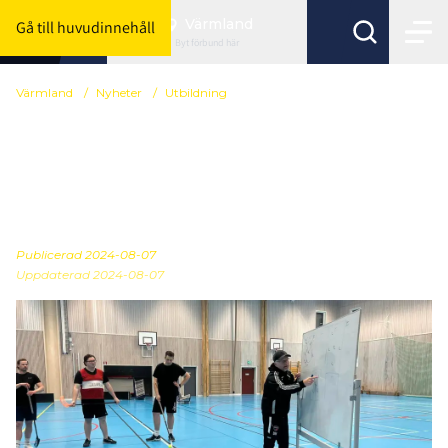
Värmland
Gå till huvudinnehåll
Byt förbund här
Värmland
/
Nyheter
/
Utbildning
Utbildning för junior och
seniortränare- Special
Teams inspiration
Publicerad
2024-08-07
Uppdaterad 2024-08-07