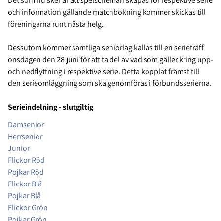
Det som nu sker är att spelscheman skapas för respektive serie
och information gällande matchbokning kommer skickas till
föreningarna runt nästa helg.
Dessutom kommer samtliga seniorlag kallas till en serieträff
onsdagen den 28 juni för att ta del av vad som gäller kring upp-
och nedflyttning i respektive serie. Detta kopplat främst till
den serieomläggning som ska genomföras i förbundsserierna.
Serieindelning - slutgiltig
Damsenior
Herrsenior
Junior
Flickor Röd
Pojkar Röd
Flickor Blå
Pojkar Blå
Flickor Grön
Pojkar Grön