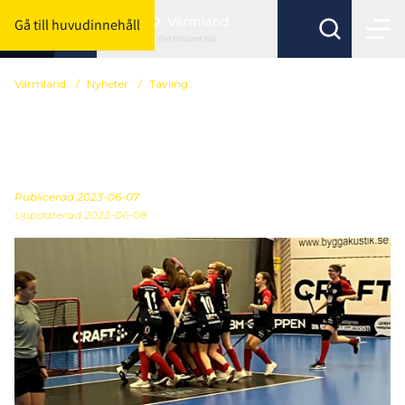
Värmland
Gå till huvudinnehåll
Byt förbund här
Värmland
/
Nyheter
/
Tävling
Slutgiltiga
serieindelningar
Publicerad
2023-06-07
Uppdaterad 2023-06-08