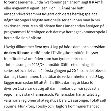
förbundsserierna. Enda nya föreningen är som sagt IFK Åmål,
eller nygammal egentligen. För IFK Åmål har haft
innebandyverksamhet tidigare och deras herrlag spelade
några säsonger i högsta nationella serien innan man la ner
sektionen 1998. Men till hösten finns innebandyn återigen på
programmet i föreningen och det nya herrlaget kommer spela i
herrar division 5 västra.
I övrigt tillkommer flera nya U-lag på både dam- och herrsidan.
Anders Nilsson
, ordförande i Tävlingskommittén, belyser
framförallt två områden som han tycker sticker ut.
- Inför säsongen 2023/24 anmälde Säffle ett damlag till
seriespel och det var då första gången på 20 år som det blev ett
damlag i kommunen. Nu utökar de verksamheten med U-lag,
lägger man sedan till att Åmåls IBK:s damlag är klara för
division 1 så visar det sig att daminnebandyn vår sydvästra
region är på stark frammarsch. På herrsidan har antalet lag i
våra norra regionen ökat rejält på bara två säsonger. Totalt sett
i Sunne, Munkfors, Torsby och Hagfors kommuner har det