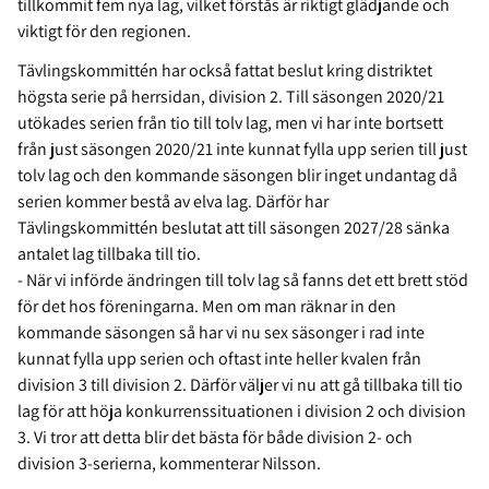
tillkommit fem nya lag, vilket förstås är riktigt glädjande och
viktigt för den regionen.
Tävlingskommittén har också fattat beslut kring distriktet
högsta serie på herrsidan, division 2. Till säsongen 2020/21
utökades serien från tio till tolv lag, men vi har inte bortsett
från just säsongen 2020/21 inte kunnat fylla upp serien till just
tolv lag och den kommande säsongen blir inget undantag då
serien kommer bestå av elva lag. Därför har
Tävlingskommittén beslutat att till säsongen 2027/28 sänka
antalet lag tillbaka till tio.
- När vi införde ändringen till tolv lag så fanns det ett brett stöd
för det hos föreningarna. Men om man räknar in den
kommande säsongen så har vi nu sex säsonger i rad inte
kunnat fylla upp serien och oftast inte heller kvalen från
division 3 till division 2. Därför väljer vi nu att gå tillbaka till tio
lag för att höja konkurrenssituationen i division 2 och division
3. Vi tror att detta blir det bästa för både division 2- och
division 3-serierna, kommenterar Nilsson.