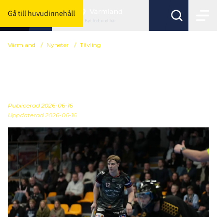
Värmland
Gå till huvudinnehåll
Byt förbund här
Värmland
/
Nyheter
/
Tävling
Nyhet gällande Herrar
Division 2
Publicerad
2026-06-16
Uppdaterad 2026-06-16