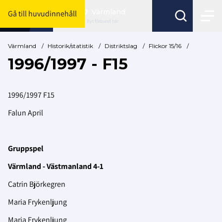
Värmland
Gå till huvudinnehåll
Byt förbund här
Värmland
/
Historik/statistik
/
Distriktslag
/
Flickor 15/16
/
1996/1997 - F15
1996/1997 F15
Falun April
Gruppspel
Värmland - Västmanland 4-1
Catrin Björkegren
Maria Frykenljung
Maria Frykenljung