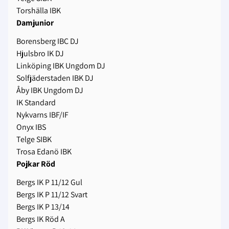
Torshälla IBK
Damjunior
Borensberg IBC DJ
Hjulsbro IK DJ
Linköping IBK Ungdom DJ
Solfjäderstaden IBK DJ
Åby IBK Ungdom DJ
IK Standard
Nykvarns IBF/IF
Onyx IBS
Telge SIBK
Trosa Edanö IBK
Pojkar Röd
Bergs IK P 11/12 Gul
Bergs IK P 11/12 Svart
Bergs IK P 13/14
Bergs IK Röd A