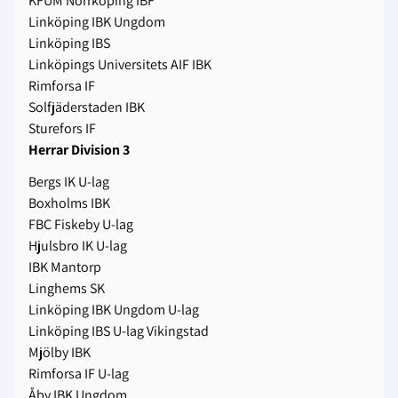
KFUM Norrköping IBF
Linköping IBK Ungdom
Linköping IBS
Linköpings Universitets AIF IBK
Rimforsa IF
Solfjäderstaden IBK
Sturefors IF
Herrar Division 3
Bergs IK U-lag
Boxholms IBK
FBC Fiskeby U-lag
Hjulsbro IK U-lag
IBK Mantorp
Linghems SK
Linköping IBK Ungdom U-lag
Linköping IBS U-lag Vikingstad
Mjölby IBK
Rimforsa IF U-lag
Åby IBK Ungdom