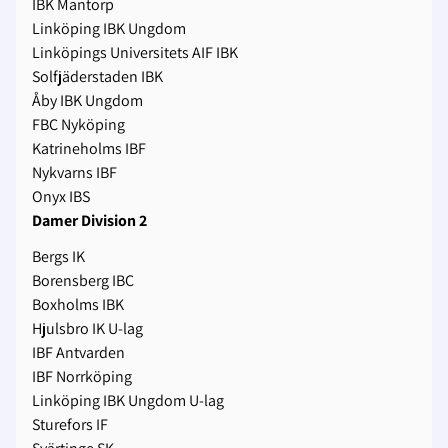
IBK Mantorp
Linköping IBK Ungdom
Linköpings Universitets AIF IBK
Solfjäderstaden IBK
Åby IBK Ungdom
FBC Nyköping
Katrineholms IBF
Nykvarns IBF
Onyx IBS
Damer Division 2
Bergs IK
Borensberg IBC
Boxholms IBK
Hjulsbro IK U-lag
IBF Antvarden
IBF Norrköping
Linköping IBK Ungdom U-lag
Sturefors IF