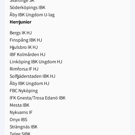
Svärtinge SK
Söderköpings IBK
Åby IBK Ungdom U-lag
Herrjunior
Bergs IK HJ
Finspång IBK HJ
Hjulsbro IK HJ
IBF Kolmården HJ
Linköping IBK Ungdom HJ
Rimforsa IF HJ
Solfjäderstaden IBK HJ
Åby IBK Ungdom HJ
FBC Nyköping
IFK Gnesta/Trosa Edanö IBK
Mesta IBK
Nykvarns IF
Onyx IBS
Strängnäs IBK
Telge SIBK