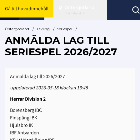
Östergötland
Gå till huvudinnehåll
Byt förbund här
Östergötland
/
Tävling
/
Seriespel
/
ANMÄLDA LAG TILL
SERIESPEL 2026/2027
Anmälda lag till 2026/2027
uppdaterad 2026-05-18 klockan 13:45
Herrar Division 2
Borensberg IBC
Finspång IBK
Hjulsbro IK
IBF Antvarden