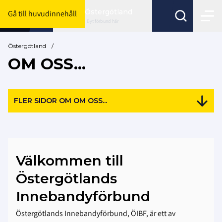
Östergötland
Gå till huvudinnehåll
Byt förbund här
Östergötland
/
OM OSS...
FLER SIDOR OM OM OSS...
Välkommen till
Östergötlands
Innebandyförbund
Östergötlands Innebandyförbund, ÖIBF, är ett av