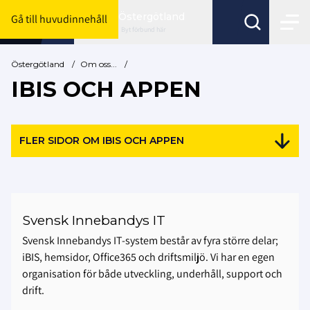
Östergötland
Gå till huvudinnehåll
Byt förbund här
Östergötland
/
Om oss...
/
IBIS OCH APPEN
FLER SIDOR OM IBIS OCH APPEN
Svensk Innebandys IT
Svensk Innebandys IT-system består av fyra större delar;
iBIS, hemsidor, Office365 och driftsmiljö. Vi har en egen
organisation för både utveckling, underhåll, support och
drift.