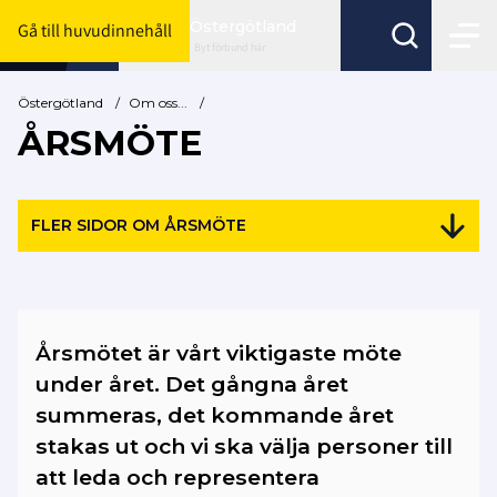
Östergötland
Gå till huvudinnehåll
Byt förbund här
Östergötland
/
Om oss...
/
ÅRSMÖTE
FLER SIDOR OM ÅRSMÖTE
Årsmötet är vårt viktigaste möte
under året. Det gångna året
summeras, det kommande året
stakas ut och vi ska välja personer till
att leda och representera