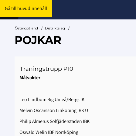
Gå till huvudinnehåll
Östergötland
/
Distriktslag
/
POJKAR
Träningstrupp P10
Målvakter
Leo Lindbom Rig Umeå/Bergs IK
Melvin Oscarsson Linköping IBK U
Philip Almerus Solfjäderstaden IBK
Oswald Welin IBF Norrköping