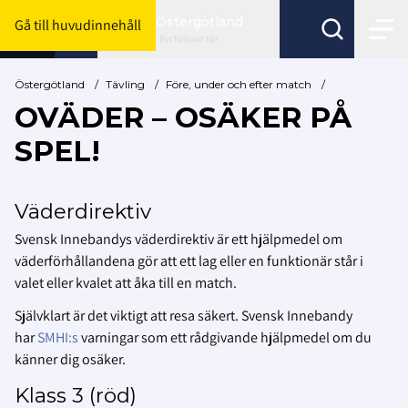
Östergötland
Gå till huvudinnehåll
Byt förbund här
Östergötland
/
Tävling
/
Före, under och efter match
/
OVÄDER – OSÄKER PÅ
SPEL!
Väderdirektiv
Svensk Innebandys väderdirektiv är ett hjälpmedel om
väderförhållandena gör att ett lag eller en funktionär står i
valet eller kvalet att åka till en match.
Självklart är det viktigt att resa säkert. Svensk Innebandy
har
SMHI:s
varningar som ett rådgivande hjälpmedel om du
känner dig osäker.
Klass 3 (röd)