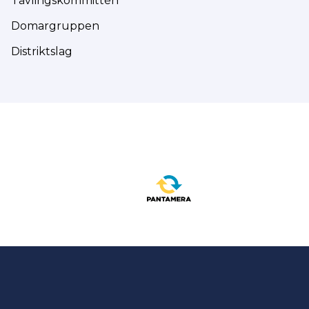
Tävlingskommittén
Domargruppen
Distriktslag