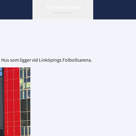
Östergötland
Byt förbund här
 Hus som ligger vid Linköpings Fotbollsarena.