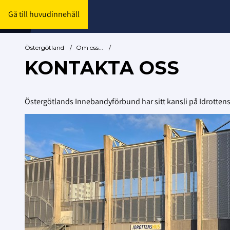
Gå till huvudinnehåll
Östergötland
/
Om oss...
/
KONTAKTA OSS
Östergötlands Innebandyförbund har sitt kansli på Idrottens