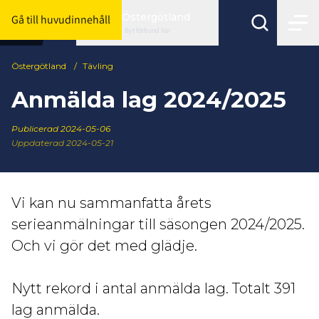
Östergötland
Gå till huvudinnehåll
Byt förbund här
Östergötland
/
Tävling
Anmälda lag 2024/2025
Publicerad
2024-05-06
Uppdaterad 2024-05-21
Vi kan nu sammanfatta årets
serieanmälningar till säsongen 2024/2025.
Och vi gör det med glädje.
Nytt rekord i antal anmälda lag. Totalt 391
lag anmälda.