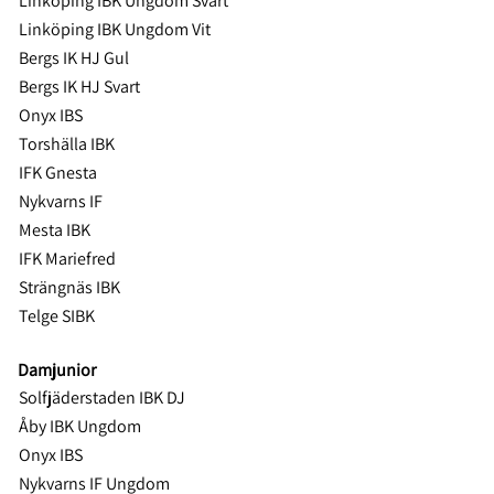
Linköping IBK Ungdom Svart
Linköping IBK Ungdom Vit
Bergs IK HJ Gul
Bergs IK HJ Svart
Onyx IBS
Torshälla IBK
IFK Gnesta
Nykvarns IF
Mesta IBK
IFK Mariefred
Strängnäs IBK
Telge SIBK
Damjunior
Solfjäderstaden IBK DJ
Åby IBK Ungdom
Onyx IBS
Nykvarns IF Ungdom