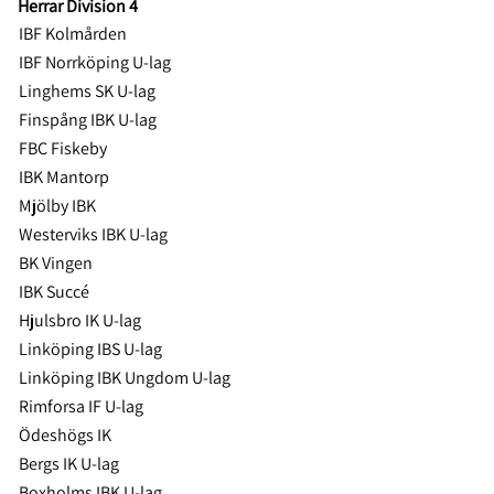
Herrar Division 4
IBF Kolmården
IBF Norrköping U-lag
Linghems SK U-lag
Finspång IBK U-lag
FBC Fiskeby
IBK Mantorp
Mjölby IBK
Westerviks IBK U-lag
BK Vingen
IBK Succé
Hjulsbro IK U-lag
Linköping IBS U-lag
Linköping IBK Ungdom U-lag
Rimforsa IF U-lag
Ödeshögs IK
Bergs IK U-lag
Boxholms IBK U-lag