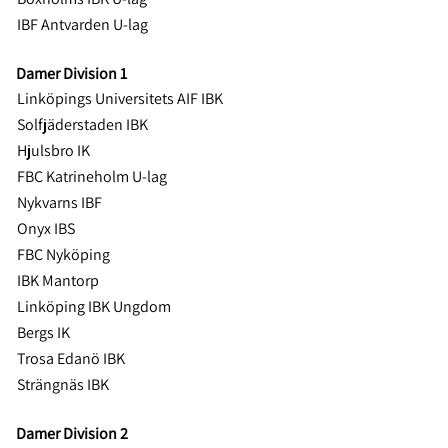
IBF Antvarden U-lag
Damer Division 1
Linköpings Universitets AIF IBK
Solfjäderstaden IBK
Hjulsbro IK
FBC Katrineholm U-lag
Nykvarns IBF
Onyx IBS
FBC Nyköping
IBK Mantorp
Linköping IBK Ungdom
Bergs IK
Trosa Edanö IBK
Strängnäs IBK
Damer Division 2