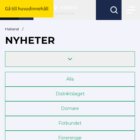
Halland
Gå till huvudinnehåll
Byt förbund här
Halland
/
NYHETER
Alla
Distriktslaget
Domare
Förbundet
Föreningar