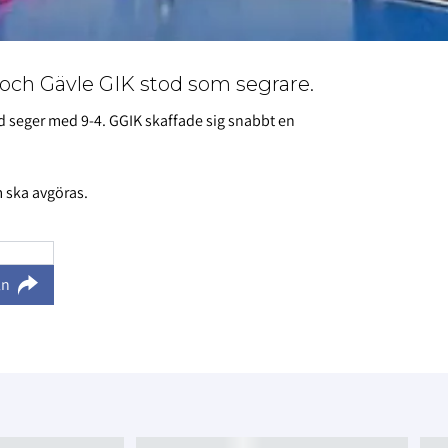
 och Gävle GIK stod som segrare.
d seger med 9-4. GGIK skaffade sig snabbt en
m ska avgöras.
ln