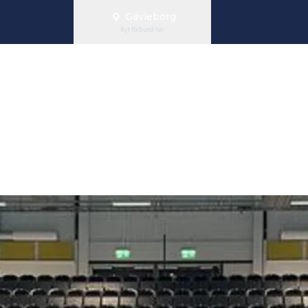
Gävleborg
Byt förbund här
rar i DM Gästr