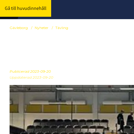
Gå till huvudinnehåll
Gävleborg
/
Nyheter
/
Tävling
Gävle GIK seg
Publicerad
2023-09-20
Uppdaterad 2023-09-20