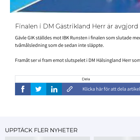
Finalen i DM Gästrikland Herr är avgjord
Gävle GIK ställdes mot IBK Runsten i finalen som slutade me
tvåmålsledning som de sedan inte släppte.
Framåt ser vi fram emot slutspelet i DM Hälsingland Herr so
Dela
Klicka här för att dela artike
UPPTÄCK FLER NYHETER