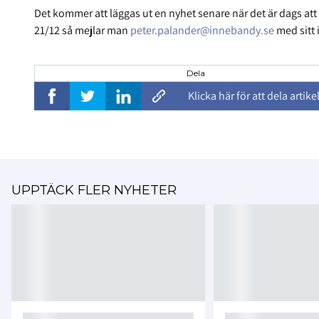
Det kommer att läggas ut en nyhet senare när det är dags at
21/12 så mejlar man
peter.palander@innebandy.se
med sitt 
Dela
Klicka här för att dela artike
UPPTÄCK FLER NYHETER