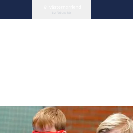
Västernorrland
Byt förbund här
datum grön ni
 med arrangö