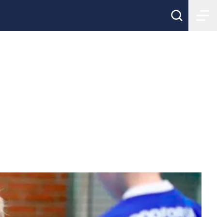
vå 2025 -
rer