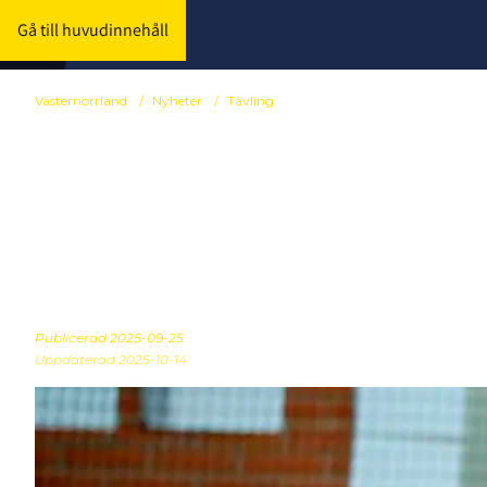
Gå till huvudinnehåll
Västernorrland
/
Nyheter
/
Tävling
Sammandrag 
UPPDATERAD
Publicerad
2025-09-25
Uppdaterad 2025-10-14