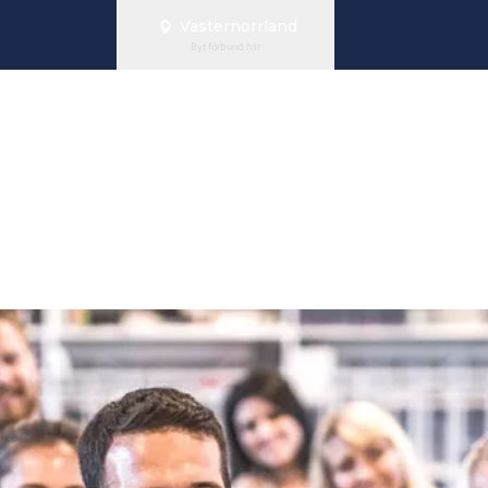
Västernorrland
Byt förbund här
taktsträffar