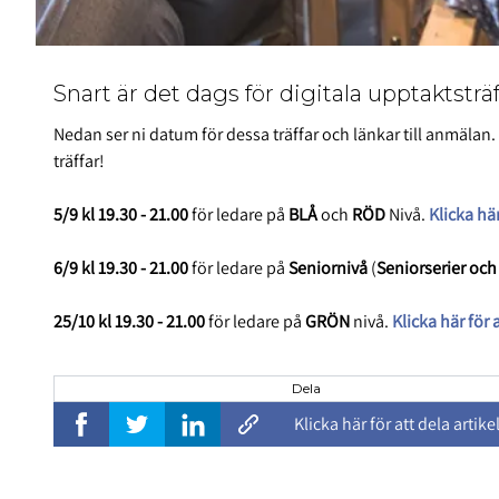
Snart är det dags för digitala upptaktsträ
Nedan ser ni datum för dessa träffar och länkar till anmälan.
träffar!
5/9 kl 19.30 - 21.00
för ledare på
BLÅ
och
RÖD
Nivå.
Klicka hä
6/9 kl 19.30 - 21.00
för ledare på
Seniornivå
(
Seniorserier och
25/10 kl 19.30 - 21.00
för ledare på
GRÖN
nivå.
Klicka här fö
Dela
Klicka här för att dela artike