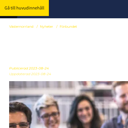
Gå till huvudinnehåll
Västernorrland
/
Nyheter
/
Förbundet
Inbjudan upp
Publicerad
2023-08-24
Uppdaterad 2023-08-24