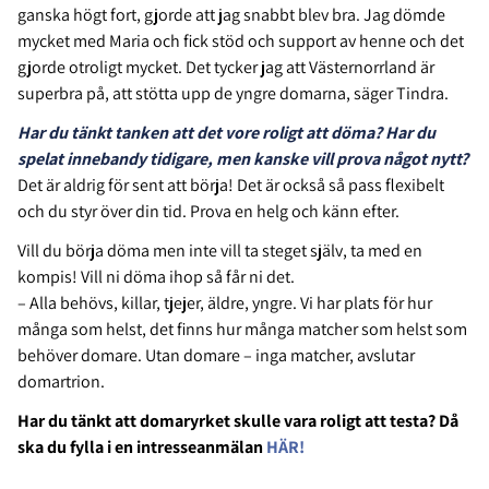
ganska högt fort, gjorde att jag snabbt blev bra. Jag dömde
mycket med Maria och fick stöd och support av henne och det
gjorde otroligt mycket. Det tycker jag att Västernorrland är
superbra på, att stötta upp de yngre domarna, säger Tindra.
Har du tänkt tanken att det vore roligt att döma? Har du
spelat innebandy tidigare, men kanske vill prova något nytt?
Det är aldrig för sent att börja! Det är också så pass flexibelt
och du styr över din tid. Prova en helg och känn efter.
Vill du börja döma men inte vill ta steget själv, ta med en
kompis! Vill ni döma ihop så får ni det.
– Alla behövs, killar, tjejer, äldre, yngre. Vi har plats för hur
många som helst, det finns hur många matcher som helst som
behöver domare. Utan domare – inga matcher, avslutar
domartrion.
Har du tänkt att domaryrket skulle vara roligt att testa? Då
ska du fylla i en intresseanmälan
HÄR!