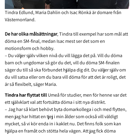
Tindra Edlund, Maria Dahlin och Isac Rönkä är domare från
Västernorrland.
De har olika målsättningar
, Tindra till exempel har som mål att
döma en SM-final, medan Isac mest ser det som en
motionsform och hobby.
– Du väljer själv vilken nivå du vill lägga det på. Vill du döma
barn och ungdomar så gör du det, vill du döma SM-finalen
säger du till så ska förbundet hjälpa dig dit. Du väljer själv om
du vill satsa eller om du bara vill döma för att det är roligt, det
är så flexibelt, säger Maria.
Tindra har flyttat till
Umeå för studier, men för henne var det
ett självklart val att fortsätta döma i sitt nya distrikt.
– Jag har så klart behövt byta domarkollega i och med flytten,
men jag har hittat en tjej i min ålder som också vill väldigt
mycket, så vi kör enda in i kaklet nu. Det finns folk som kan
hjälpa en framåt och stötta hela vägen. Att jag fick döma