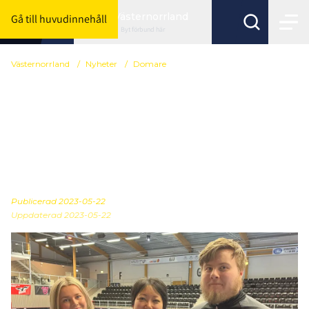
Västernorrland
Gå till huvudinnehåll
Byt förbund här
Västernorrland
/
Nyheter
/
Domare
Bli en del av
gemenskapen – bli
innebandydomare i
Västernorrland!
Publicerad
2023-05-22
Uppdaterad 2023-05-22