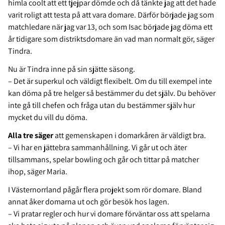
himla coolt att ett tjejpar dömde och då tänkte jag att det hade
varit roligt att testa på att vara domare. Därför började jag som
matchledare när jag var 13, och som Isac började jag döma ett
år tidigare som distriktsdomare än vad man normalt gör, säger
Tindra.
Nu är Tindra inne på sin sjätte säsong.
– Det är superkul och väldigt flexibelt. Om du till exempel inte
kan döma på tre helger så bestämmer du det själv. Du behöver
inte gå till chefen och fråga utan du bestämmer själv hur
mycket du vill du döma.
Alla tre säger
att gemenskapen i domarkåren är väldigt bra.
– Vi har en jättebra sammanhållning. Vi går ut och äter
tillsammans, spelar bowling och går och tittar på matcher
ihop, säger Maria.
I Västernorrland pågår flera projekt som rör domare. Bland
annat åker domarna ut och gör besök hos lagen.
– Vi pratar regler och hur vi domare förväntar oss att spelarna