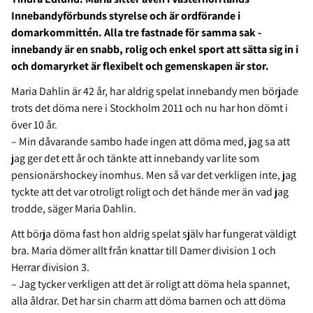
Innebandyförbunds styrelse och är ordförande i
domarkommittén. Alla tre fastnade för samma sak -
innebandy är en snabb, rolig och enkel sport att sätta sig in i
och domaryrket är flexibelt och gemenskapen är stor.
Maria Dahlin är 42 år, har aldrig spelat innebandy men började
trots det döma nere i Stockholm 2011 och nu har hon dömt i
över 10 år.
– Min dåvarande sambo hade ingen att döma med, jag sa att
jag ger det ett år och tänkte att innebandy var lite som
pensionärshockey inomhus. Men så var det verkligen inte, jag
tyckte att det var otroligt roligt och det hände mer än vad jag
trodde, säger Maria Dahlin.
Att börja döma fast hon aldrig spelat själv har fungerat väldigt
bra. Maria dömer allt från knattar till Damer division 1 och
Herrar division 3.
– Jag tycker verkligen att det är roligt att döma hela spannet,
alla åldrar. Det har sin charm att döma barnen och att döma