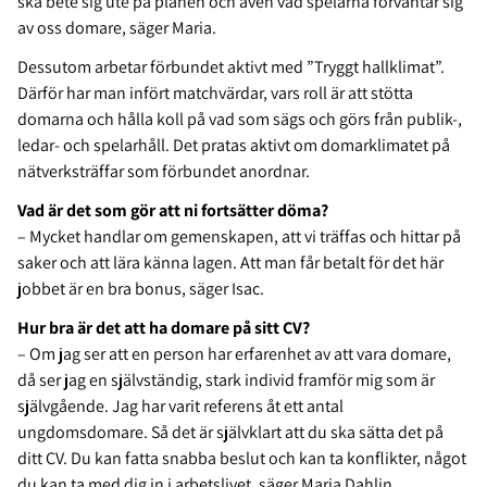
ska bete sig ute på planen och även vad spelarna förväntar sig
av oss domare, säger Maria.
Dessutom arbetar förbundet aktivt med ”Tryggt hallklimat”.
Därför har man infört matchvärdar, vars roll är att stötta
domarna och hålla koll på vad som sägs och görs från publik-,
ledar- och spelarhåll. Det pratas aktivt om domarklimatet på
nätverksträffar som förbundet anordnar.
Vad är det som gör att ni fortsätter döma?
– Mycket handlar om gemenskapen, att vi träffas och hittar på
saker och att lära känna lagen. Att man får betalt för det här
jobbet är en bra bonus, säger Isac.
Hur bra är det att ha domare på sitt CV?
– Om jag ser att en person har erfarenhet av att vara domare,
då ser jag en självständig, stark individ framför mig som är
självgående. Jag har varit referens åt ett antal
ungdomsdomare. Så det är självklart att du ska sätta det på
ditt CV. Du kan fatta snabba beslut och kan ta konflikter, något
du kan ta med dig in i arbetslivet, säger Maria Dahlin.