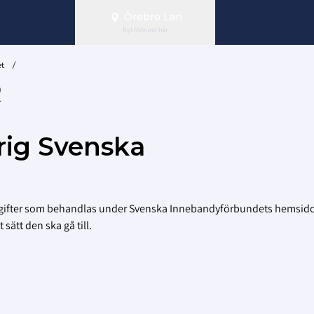
Örebro Län
Byt förbund här
et
/
R
rig Svenska
ppgifter som behandlas under Svenska Innebandyförbundets hemsid
sätt den ska gå till.