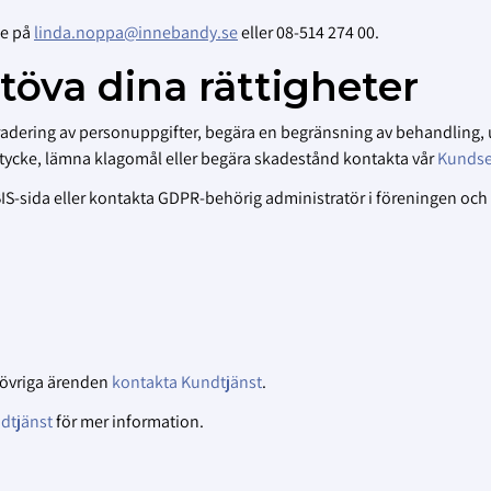
ne på
linda.noppa@innebandy.se
eller 08-514 274 00.
utöva dina rättigheter
se, radering av personuppgifter, begära en begränsning av behandling,
samtycke, lämna klagomål eller begära skadestånd kontakta vår
Kundse
BIS-sida eller kontakta GDPR-behörig administratör i föreningen oc
S, övriga ärenden
kontakta Kundtjänst
.
dtjänst
för mer information.