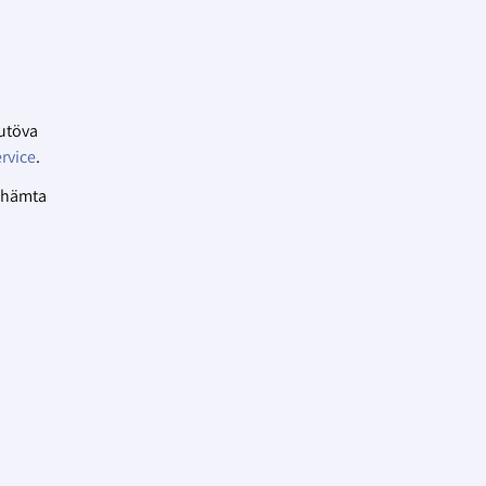
 utöva
rvice
.
h hämta