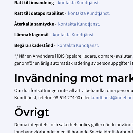
Rätt till invändning
-
kontakta Kundtjänst
.
Rätt till dataportabilitet
-
kontakta Kundtjänst
.
Återkalla samtycke
-
kontakta Kundtjänst
.
Lämna klagomål
-
kontakta Kundtjänst
.
Begära skadestånd
-
kontakta Kundtjänst
.
*/ När en Användare i iBIS (spelare, ledare, domare) avslutar
genomför en årlig automatisk radering av personuppgifter i t
Invändning mot mark
Om du i fortsättningen inte vill att vi behandlar dina perso
Kundtjänst, telefon 08-514 274 00 eller
kundtjanst@inneban
Övrigt
Denna integritets- och säkerhetspolicy gäller när du använd
Innebandyförbundet med tillhörande Specialidrottsförbund (S