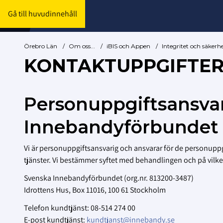
Gå till huvudinnehåll
Örebro Län
/
Om oss...
/
iBIS och Appen
/
Integritet och säkerh
KONTAKTUPPGIFTE
Personuppgiftsansva
Innebandyförbundet
Vi är personuppgiftsansvarig och ansvarar för de personu
tjänster. Vi bestämmer syftet med behandlingen och på vilket 
Svenska Innebandyförbundet (org.nr. 813200-3487)
Idrottens Hus, Box 11016, 100 61 Stockholm
Telefon kundtjänst: 08-514 274 00
E-post kundtjänst:
kundtjanst@innebandy.se