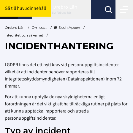
Örebro Län
Gå till huvudinnehåll
Byt förbund här
Örebro Län
/
Om oss...
/
iBIS och Appen
/
Integritet och säkerhet
/
INCIDENTHANTERING
I GDPR finns det ett nytt krav vid personuppgiftsincidenter,
vilket är att incidenter behöver rapporteras till
Integritetsskyddsmyndigheten (Datainspektionen) inom 72
timmar.
För att kunna uppfylla de nya skyldigheterna enligt
förordningen är det viktigt att ha tillräckliga rutiner på plats för
att kunna upptäcka, rapportera och utreda
personuppgiftsincidenter.
Typ av incident