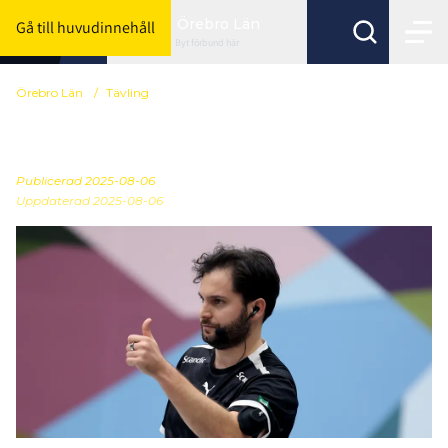
Örebro Län
Gå till huvudinnehåll
Byt förbund här
Örebro Län
/
Tävling
Ny 3 mot 3 serie
Publicerad
2025-08-06
Uppdaterad 2025-08-06