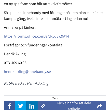
en ny spelform som blir attraktiv framöver.
Så spelar ni innebandy med företaget på liten plan eller är ett
kompis gäng, tveka inte att anmäla ett lag redan nu!
Anmäl er på länken:
https://forms.office.com/e/dxydSw9AY4
För frågor och funderingar kontakta:
Henrik Axling
073 409 60 96
henrik.axling@innebandy.se
Publicerad av Henrik Axling
Dela
Klicka här för att dela
artikeln